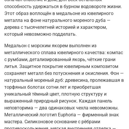
способность удержаться в бурном водовороте жизни.
Этот образ воплощён в медальоне
из
ювелирного
металла на фоне натурального мореного дуба —
дерева с тысячелетней историей и характером
,
который невозможно подделать.
Медальон с морским якорем выполнен
из
металлического сплава ювелирного качества
:
компас
с румбами
,
детализированный якорь
,
чёткие грани
литья. Защитное покрытие ювелирным композитом
сохраняет металл без потускнения и окисления. Фон —
натуральный мореный дуб
:
древесина
,
пролежавшая в
торфяных болотах сотни лет и приобретшая
уникальный тёмный
цвет
,
плотную структуру и
выраженный природный рисунок. Каждая панель
неповторима — два одинаковых чехла невозможны.
Металлический логотип Euphoria — фирменный знак
мастера. Силиконовое основание с рёбрами
противоскольжения
,
мягкая внутренняя отделка —