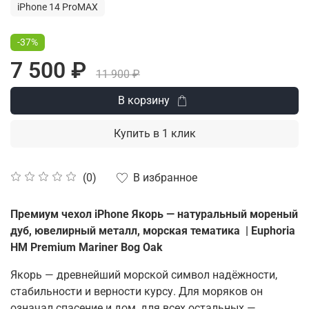
iPhone 14 ProMAX
-37%
7 500 ₽
11 900 ₽
В корзину
Купить в 1 клик
В избранное
(0)
Премиум чехол iPhone Якорь — натуральный мореный
дуб
,
ювелирный металл
,
морская тематика
| Euphoria
HM Premium Mariner Bog Oak
Якорь — древнейший морской
символ
надёжности
,
стабильности и верности курсу.
Для
моряков он
означал спасение и дом
,
для
всех остальных —