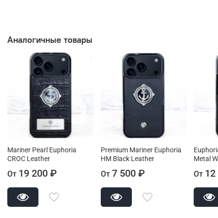
Аналогичные товары
Mariner Pearl Euphoria
Premium Mariner Euphoria
Euphori
CROC Leather
HM Black Leather
Metal 
19 200 ₽
7 500 ₽
12
От
От
От