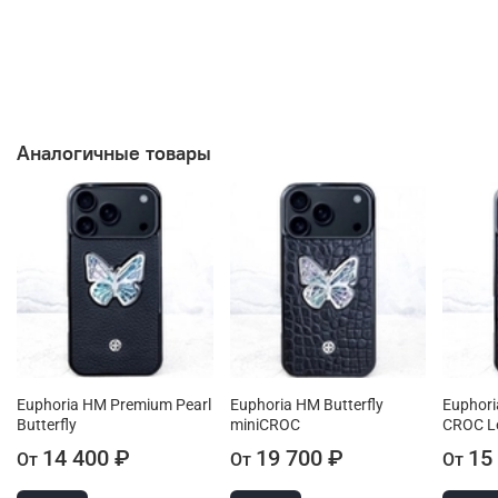
Аналогичные товары
Euphoria HM Premium Pearl
Euphoria HM Butterfly
Euphor
Butterfly
miniCROC
CROC L
14 400 ₽
19 700 ₽
15
От
От
От