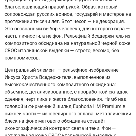
благословляющий правой рукой. Образ, который
сопровождал русских воинов, государей и мастеров на
протяжении тысячи лет. Этот чехол — не декорация.
Это осознанный выбор человека, для которого вера —
часть личности, а не фон. Рельефный Вседержитель из
композитного обсидиана на натуральной чёрной коже
CROC итальянской выделки — строго, весомо, без
компромиссов.
Центральный элемент — рельефное изображение
Иисуса Христа Вседержителя, выполненное из
высококачественного композитного обсидиана:
объёмное, детализированное, с проработкой складок
одеяния, черт лика и жеста благословения. Нимб над
головой и фирменный шильд Euphoria HM Premium в
нижней части — из ювелирного сплава: металлический
блеск на фоне матового обсидиана создаёт
иконографический контраст света и тени. Фон —
натуральная кожа CROC итальянской выделки с