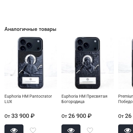
Аналогичные товары
Euphoria HM Pantocrator
Euphoria HM Пресвятая
Premium
LUX
Богородица
Победон
33 900 ₽
26 900 ₽
26
От
От
От