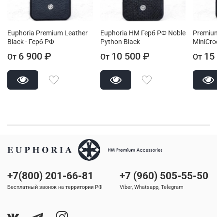
Euphoria Premium Leather
Euphoria HM Герб РФ Noble
Premium
Black - Герб РФ
Python Black
MiniCro
6 900 ₽
10 500 ₽
15
От
От
От
+7(800) 201-66-81
+7 (960) 505-55-50
Бесплатный звонок на территории РФ
Viber, Whatsapp, Telegram