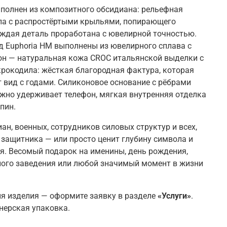
полнен из композитного обсидиана: рельефная
ла с распростёртыми крыльями, попирающего
ждая деталь проработана с ювелирной точностью.
 Euphoria HM выполнены из ювелирного сплава с
н — натуральная кожа CROC итальянской выделки с
рокодила: жёсткая благородная фактура, которая
т вид с годами. Силиконовое основание с рёбрами
жно удерживает телефон, мягкая внутренняя отделка
пин.
ан, военных, сотрудников силовых структур и всех,
о защитника — или просто ценит глубину символа и
я. Весомый подарок на именины, день рождения,
ного заведения или любой значимый момент в жизни
я изделия — оформите заявку в разделе
«Услуги»
.
нерская упаковка.