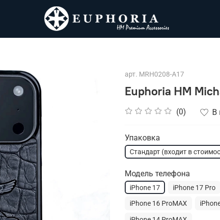
арт.
MRH0208-A17
Euphoria HM Mich
(0)
В
Упаковка
Стандарт (входит в стоимос
Модель телефона
iPhone 17
iPhone 17 Pro
iPhone 16 ProMAX
iPhone
iPhone 14 ProMAX