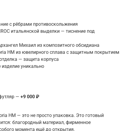
ание с рёбрами противоскольжения
ROC итальянской выделки — тиснение под
рхангел Михаил из композитного обсидиана
ria HM из ювелирного сплава с защитным покрытием
отделка — защита корпуса
 изделие уникально
футляр —
+9 000 ₽
ria HM — это не просто упаковка. Это готовый
нится
:
благородный материал, фирменное
собого момента ещё до открытия.