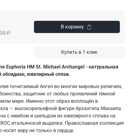
В корзину
00 ₽
Купить в 1 клик
 Euphoria HM St. Michael Archangel - натуральная
 обсидиан, ювелирный сплав.
лее почитаемый Ангел во многих мировых религиях,
Воинства, защитник от любых проявлений тёмной
мом мире. Именно этот образ воплощён в
ехла — высокорельефной фигуре Архангела Михаила
на с нимбом и шильдом из ювелирного сплава на
CROC итальянской выделки. Православная коллекция
о носит веру не только в сердце.