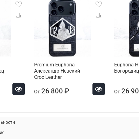
Premium Euphoria
Euphoria 
ец
Александр Невский
Богороди
Croc Leather
26 800 ₽
26 90
От
От
льности
ия