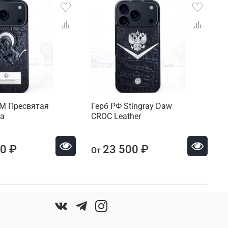
HM Пресвятая
Герб РФ Stingray Daw
E
ца
CROC Leather
S
0 ₽
23 500 ₽
От
О