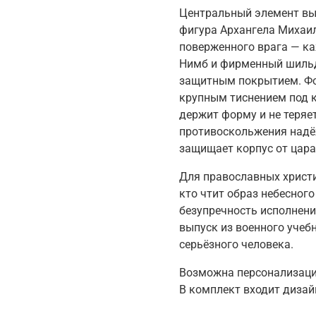
Центральный элемент вы
фигура Архангела Михаи
поверженного врага — ка
Нимб и фирменный шильд
защитным покрытием. Фо
крупным тиснением под к
держит форму и не теряе
противоскольжения надё
защищает корпус от цара
Для православных христи
кто чтит образ небесног
безупречность исполнени
выпуск из военного учеб
серьёзного человека.
Возможна персонализаци
В комплект входит дизай