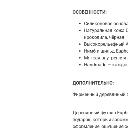
ОСОБЕННОСТИ
:
Силиконовое основ
Натуральная кожа C
крокодила, чёрная
Высокорельефный А
Нимб и шильд Eupho
Мягкая внутренняя 
Handmade — каждое
ДОПОЛНИТЕЛЬНО:
Фирменный деревянный 
Деревянный футляр Eupho
подарок, который запом
оформление, ощущение о