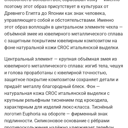
поэтому этот образ присутствует в культурах от
Древнего Египта до Японии как знак человека,
управляющего собой и обстоятельствами. Именно
этот образ воплощён в центральном элементе чехла —
объёмной змее из ювелирного металлического сплава
с защитным покрытием ювелирным композитом на
фоне натуральной кожи CROC итальянской выделки.
Центральный элемент — крупная объёмная змея из
ювелирного металлического сплава: изгиб тела, чешуя
и голова проработаны с ювелирной точностью,
защитное покрытие композитом сохраняет детали и
придаёт металлу благородный блеск. Фон —
натуральная кожа CROC итальянской выделки с
крупным рельефным тиснением под крокодила,
характерным для изделий люкс-класса. Тиснёный
логотип Euphoria на обороте — фирменный знак
подлинности. Силиконовое основание с рёбрами
противоскольжения надёжно удерживает телефон,