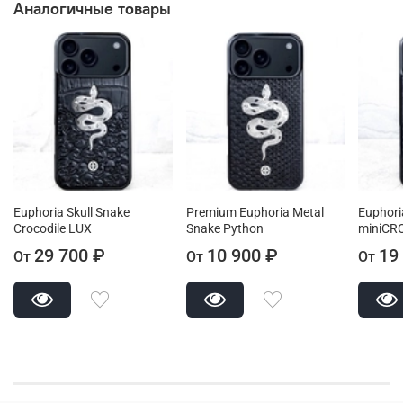
Аналогичные товары
Euphoria Skull Snake
Premium Euphoria Metal
Euphori
Crocodile LUX
Snake Python
miniCR
29 700 ₽
10 900 ₽
19
От
От
От