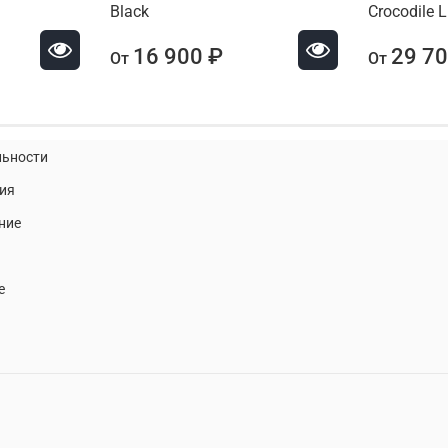
Black
Crocodile 
16 900 ₽
29 70
От
От
льности
ия
ние
e