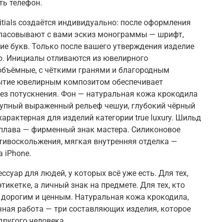
ть телефон.
itials создаётся индивидуально
:
после оформления
гласовывают с вами эскиз монограммы —
шрифт
,
е букв. Только после вашего утверждения изделие
во. Инициалы отливаются
из
ювелирного
объёмные
,
с чёткими гранями и благородным
ытие ювелирным композитом обеспечивает
ез потускнения. Фон — натуральная кожа крокодила
упный выраженный рельеф чешуи
,
глубокий чёрный
характерная
для
изделий категории true luxury. Шильд
плава — фирменный знак мастера. Силиконовое
отивоскольжения
,
мягкая внутренняя отделка —
 iPhone.
сессуар
для
людей
,
у которых всё уже есть.
Для
тех
,
этикетке
,
а личный знак на предмете.
Для
тех
,
кто
 дорогим и ценным. Натуральная кожа крокодила
,
ная работа — три составляющих изделия
,
которое
другого человека.