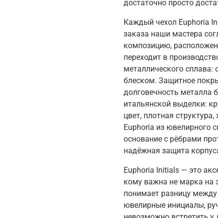
достаточно просто доста
Каждый чехол Euphoria In
заказа наши мастера со
композицию
,
расположени
переходит в производст
металлического сплава
:
блеском. Защитное покр
долговечность металла б
итальянской выделки
:
кр
цвет
,
плотная
структура
,
Euphoria
из
ювелирного с
основание с рёбрами пр
надёжная защита корпуса
Euphoria Initials — это ак
кому важна
не
марка на 
понимает разницу между
ювелирные инициалы
,
руч
невозможно встретить у 